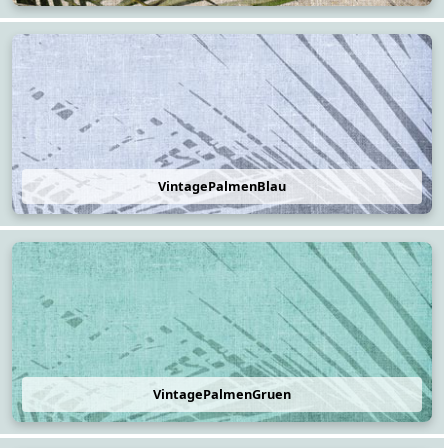
VintagePalmenBlau
VintagePalmenGruen