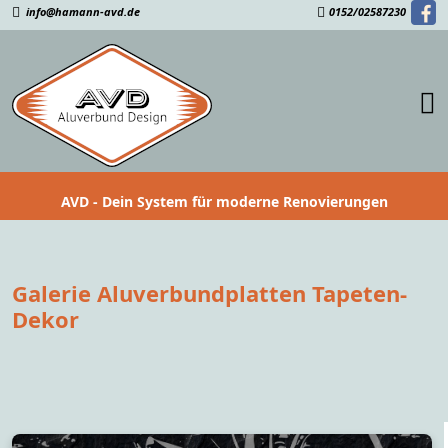
info@hamann-avd.de
0152/02587230
AVD - Dein System für moderne Renovierungen
Galerie Aluverbundplatten Tapeten-
Dekor