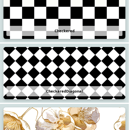
Checkered
CheckeredDiagonal