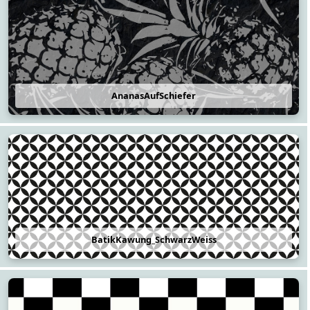
AnanasAufSchiefer
BatikKawung_SchwarzWeiss